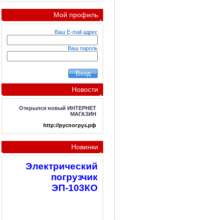
Мой профиль
Ваш E-mail адрес
Ваш пароль
Новости
Открылся новый ИНТЕРНЕТ
МАГАЗИН
http://руспогруз.рф
Новинки
Электрический
погрузчик
ЭП-103КО