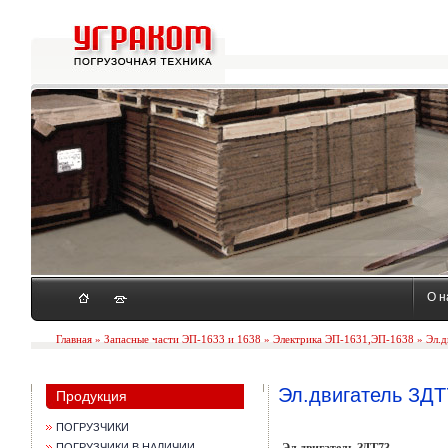
О н
Главная
»
Запасные части ЭП-1633 и 1638
»
Электрика ЭП-1631,ЭП-1638
» Эл.д
Эл.двигатель ЗДТ
Продукция
ПОГРУЗЧИКИ
ПОГРУЗЧИКИ В НАЛИЧИИ