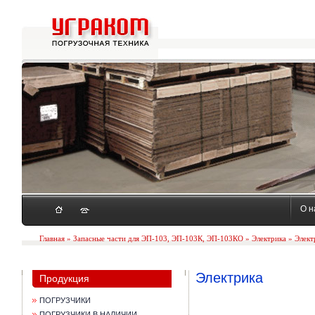
О н
Главная
»
Запасные части для ЭП-103, ЭП-103К, ЭП-103КО
»
Электрика
» Элект
Электрика
Продукция
ПОГРУЗЧИКИ
ПОГРУЗЧИКИ В НАЛИЧИИ