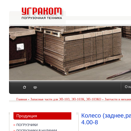
О н
Главная
»
Запасные части для ЭП-103, ЭП-103К, ЭП-103КО
»
Запчасти и механ
Колесо (заднее,р
Продукция
4.00-8
ПОГРУЗЧИКИ
ПОГРУЗЧИКИ В НАЛИЧИИ