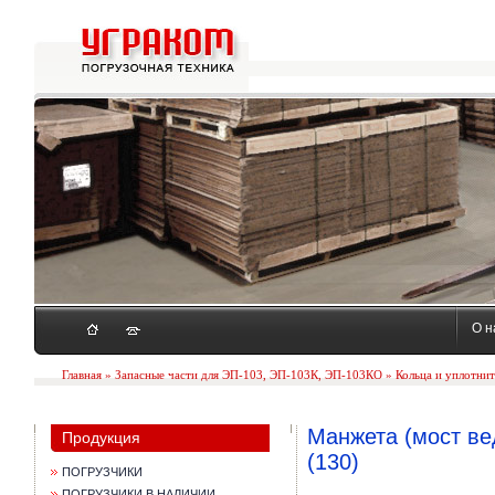
О н
Главная
»
Запасные части для ЭП-103, ЭП-103К, ЭП-103КО
»
Кольца и уплотни
Манжета (мост ве
Продукция
(130)
ПОГРУЗЧИКИ
ПОГРУЗЧИКИ В НАЛИЧИИ