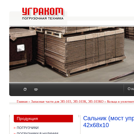
О н
Главная
»
Запасные части для ЭП-103, ЭП-103К, ЭП-103КО
»
Кольца и уплотни
Сальник (мост уп
Продукция
42х68х10
ПОГРУЗЧИКИ
ПОГРУЗЧИКИ В НАЛИЧИИ